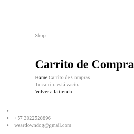
Shop
Carrito de Compra
Home
Carrito de Compras
Tu carrito está vacío.
Volver a la tienda
+57 3
022528896
weardowndog@gmail.co
m