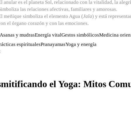
El anular
es el planeta Sol, relacionado con la vitalidad, la alegrí
Simboliza las relaciones afectivas, familiares y amorosas.
El meñique
simboliza el elemento Agua (
Jala
) y está represent
con el órgano corazón y con las emociones.
Asanas y mudras
Energía vital
Gestos simbólicos
Medicina orien
rácticas espirituales
Pranayamas
Yoga y energía
:
mitificando el Yoga: Mitos Comu