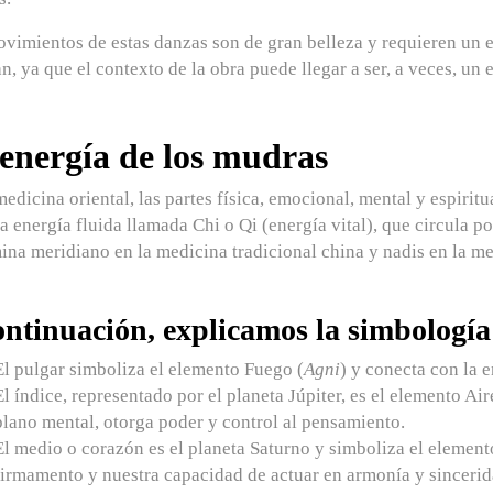
vimientos de estas danzas son de gran belleza y requieren un e
an, ya que el contexto de la obra puede llegar a ser, a veces, un 
energía de los mudras
medicina oriental, las partes física, emocional, mental y espiri
a energía fluida llamada
Chi
o
Qi
(energía vital), que circula p
mina
meridiano
en la medicina tradicional china y
nadis
en la me
ontinuación, explicamos la simbología
El pulgar
simboliza el elemento Fuego (
Agni
) y conecta con la e
El índice
, representado por el planeta Júpiter, es el elemento Air
plano mental, otorga poder y control al pensamiento.
El medio o corazón
es el planeta Saturno y simboliza el elemento
firmamento y nuestra capacidad de actuar en armonía y sincerid