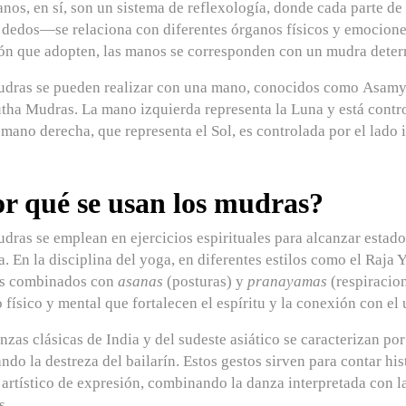
nos, en sí, son un sistema de reflexología, donde cada parte de
 dedos—se relaciona con diferentes órganos físicos y emociones
ón que adopten, las manos se corresponden con un mudra dete
udras se pueden realizar con una mano, conocidos como
Asamy
tha Mudras
. La mano izquierda representa la Luna y está contr
 mano derecha, que representa el Sol, es controlada por el lado 
r qué se usan los mudras?
dras se emplean en ejercicios espirituales para alcanzar estad
a. En la disciplina del yoga, en diferentes estilos como el
Raja 
s combinados con
asanas
(posturas) y
pranayamas
(respiracio
 físico y mental que fortalecen el espíritu y la conexión con el 
nzas clásicas de India y del sudeste asiático se caracterizan po
ndo la destreza del bailarín. Estos gestos sirven para contar h
artístico de expresión, combinando la danza interpretada con l
s.