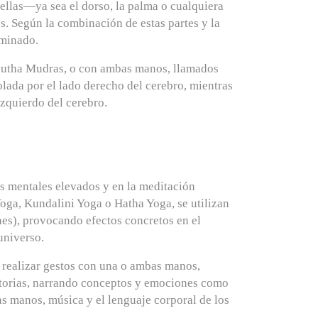
 ellas—ya sea el dorso, la palma o cualquiera
. Según la combinación de estas partes y la
rminado.
utha Mudras
, o con ambas manos, llamados
olada por el lado derecho del cerebro, mientras
izquierdo del cerebro.
os mentales elevados y en la meditación
Yoga
,
Kundalini Yoga
o
Hatha Yoga
, se utilizan
nes), provocando efectos concretos en el
universo.
r realizar gestos con una o ambas manos,
istorias, narrando conceptos y emociones como
as manos, música y el lenguaje corporal de los