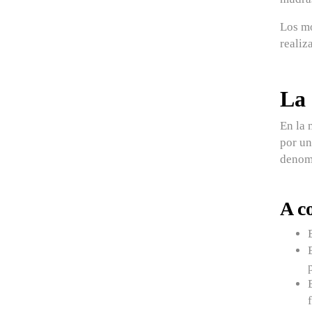
Los mo
realiz
La 
En la 
por un
deno
A c