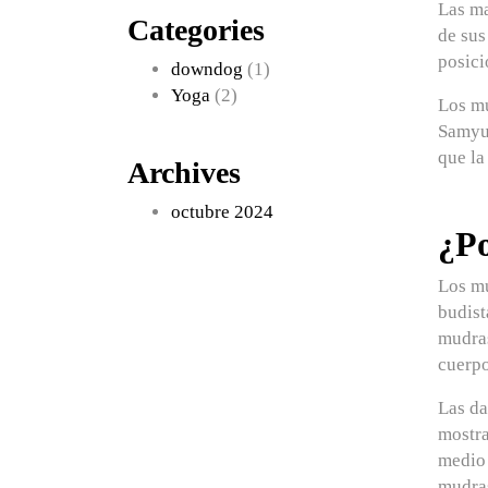
Las ma
Categories
de sus
posici
downdog
(1)
Yoga
(2)
Los m
Samyu
que la
Archives
octubre 2024
¿Po
Los mu
budist
mudra
cuerpo
Las da
mostra
medio 
mudra