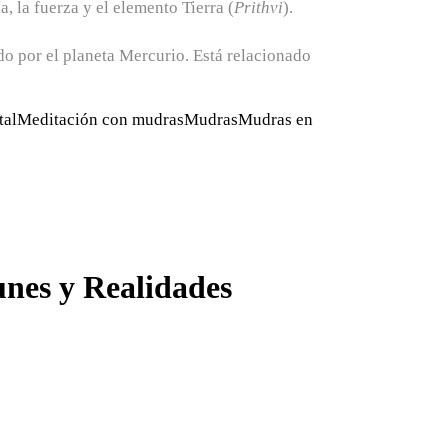
a, la fuerza y el elemento Tierra (
Prithvi
).
ado por el planeta Mercurio. Está relacionado
tal
Meditación con mudras
Mudras
Mudras en
nes y Realidades