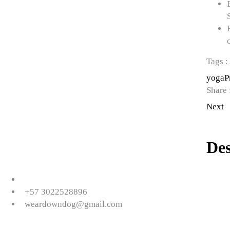
Tags :
yoga
P
Share 
Next
Des
+57 3
022528896
weardowndog@gmail.co
m