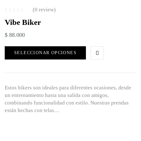
(0 review)
Vibe Biker
$
88.000
SELECCIONAR OPCIONES
Estos bikers son ideales para diferentes ocasiones, desde
un entrenamiento hasta una salida con amigos,
combinando funcionalidad con estilo. Nuestras prendas
están hechas con telas…