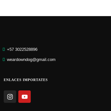
+57 3
022528896
weardowndog@gmail.co
m
ENLACES IMPORTATES