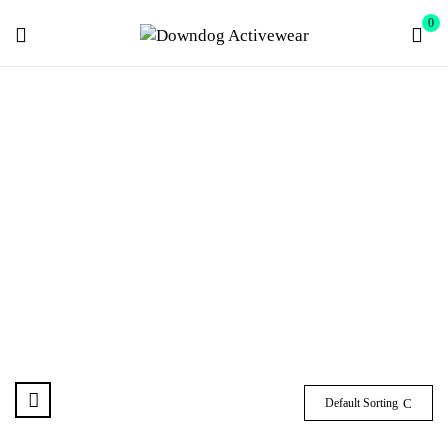
0
BIKERS
Home
Bikers
Default Sorting