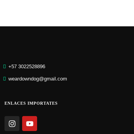
+57 3
022528896
weardowndog@gmail.co
m
ENLACES IMPORTATES